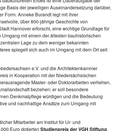
 baukulturellen Erbes ist eine Daueraufgabe der
ge Basis der jeweiligen Auseinandersetzung darüber,
er Form. Anneke Burandt legt mit ihrer
hselvolle, über 800-jährige Geschichte von
Stadt Hannover erforscht, eine wichtige Grundlage für
 Umgang mit einem der ältesten bauhistorischen
r zentralen Lage zu dem weniger bekannten
teres spiegelt sich auch im Umgang mit dem Ort seit
 Niedersachsen e.V. und die Architektenkammer
eis in Kooperation mit der Niedersächsischen
 herausragende Master- oder Doktorarbeiten verliehen,
kmallandschaft beziehen; er soll besondere
ernen Denkmalpflege würdigen und die Bedeutung
ative und nachhaltige Ansätze zum Umgang mit
licher Mitarbeiter am Institut für Ur- und
2.000 Euro dotierten
Studienpreis der VGH Stiftung