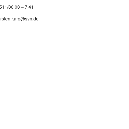
511/36 03 – 7 41
irsten.karg@svn.de