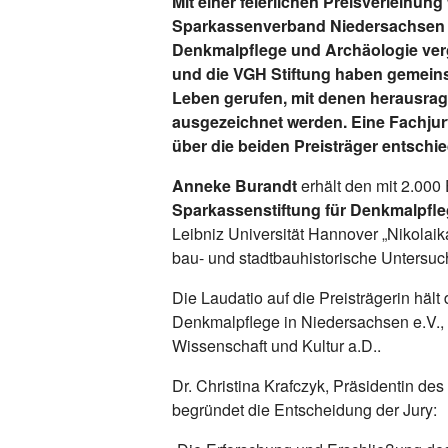
Mit einer feierlichen Preisverleihun
Sparkassenverband Niedersachsen (
Denkmalpflege und Archäologie ver
und die VGH Stiftung haben gemeins
Leben gerufen, mit denen herausrag
ausgezeichnet werden. Eine Fachju
über die beiden Preisträger entschi
Anneke Burandt
erhält den mit 2.000
Sparkassenstiftung für Denkmalpfl
Leibniz Universität Hannover „Nikolaik
bau- und stadtbauhistorische Untersuc
Die Laudatio auf die Preisträgerin hält 
Denkmalpflege in Niedersachsen e.V., D
Wissenschaft und Kultur a.D..
Dr. Christina Krafczyk, Präsidentin d
begründet die Entscheidung der Jury: