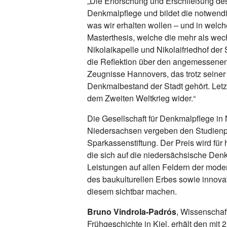
„Die Erforschung und Erschließung des
Denkmalpflege und bildet die notwendi
was wir erhalten wollen – und in welch
Masterthesis, welche die mehr als wec
Nikolaikapelle und Nikolaifriedhof der 
die Reflektion über den angemessenen
Zeugnisse Hannovers, das trotz seine
Denkmalbestand der Stadt gehört. Letz
dem Zweiten Weltkrieg wider.“
Die Gesellschaft für Denkmalpflege in
Niedersachsen vergeben den Studienpr
Sparkassenstiftung. Der Preis wird für
die sich auf die niedersächsische Den
Leistungen auf allen Feldern der mod
des baukulturellen Erbes sowie innov
diesem sichtbar machen.
Bruno Vindrola-Padrós
, Wissenschaft
Frühgeschichte in Kiel, erhält den mit 