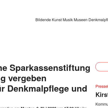
Bildende Kunst
Musik
Museen
Denkmalpf
he Sparkassenstiftung
ng vergeben
ür Denkmalpflege und
Presse
Kirs
Kommun