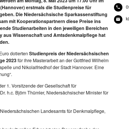
g werden am Montag, 8. Mai 2023 um 17.00 Uhr im
0
Hannover) erstmals die Studienpreise für
geben. Die Niedersächsische Sparkassenstiftung
k
am mit Kooperationspartnern diese Preise ins
ende Studienarbeiten in den jeweiligen Bereichen
ry aus Wissenschaft und Amtsdenkmalpflege hat
eden.
 Euro dotierten
Studienpreis der Niedersächsischen
ege 2023
für ihre Masterarbeit an der Gottfried Wilhelm
apelle und Nikolaifriedhof der Stadt Hannover. Eine
hung“.
der 1. Vorsitzende der Gesellschaft für
r. h.c. Björn Thümler, Niedersächsischer Minister für
es Niedersächsischen Landesamts für Denkmalpflege,