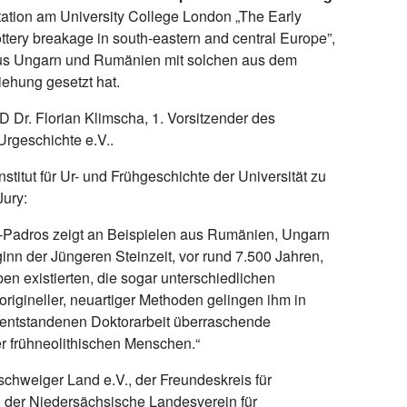
tation am University College London „The Early
ottery breakage in south-eastern and central Europe”,
aus Ungarn und Rumänien mit solchen aus dem
ehung gesetzt hat.
D Dr. Florian Klimscha, 1. Vorsitzender des
rgeschichte e.V..
nstitut für Ur- und Frühgeschichte der Universität zu
Jury:
a-Padros zeigt an Beispielen aus Rumänien, Ungarn
n der Jüngeren Steinzeit, vor rund 7.500 Jahren,
n existierten, die sogar unterschiedlichen
 origineller, neuartiger Methoden gelingen ihm in
 entstandenen Doktorarbeit überraschende
 frühneolithischen Menschen.“
chweiger Land e.V., der Freundeskreis für
 der Niedersächsische Landesverein für