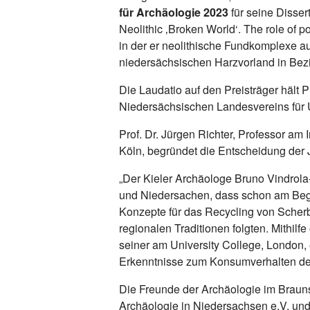
für Archäologie 2023
für seine Disser
Neolithic ‚Broken World‘. The role of p
in der er neolithische Fundkomplexe 
niedersächsischen Harzvorland in Bezi
Die Laudatio auf den Preisträger hält P
Niedersächsischen Landesvereins für U
Prof. Dr. Jürgen Richter, Professor am I
Köln, begründet die Entscheidung der 
„Der Kieler Archäologe Bruno Vindrol
und Niedersachen, dass schon am Begin
Konzepte für das Recycling von Scherbe
regionalen Traditionen folgten. Mithilfe
seiner am University College, London,
Erkenntnisse zum Konsumverhalten der
Die Freunde der Archäologie im Brauns
Archäologie in Niedersachsen e.V. und