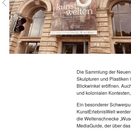
Previous
Die Sammlung der Neuen M
Skulpturen und Plastiken 
Blickwinkel eröffnen. Auc
und kolonialen Kontexten,
Ein besonderer Schwerpunk
KunstErlebnisWelt werden 
die Weltenschnecke „Wusc
MediaGuide, der über das