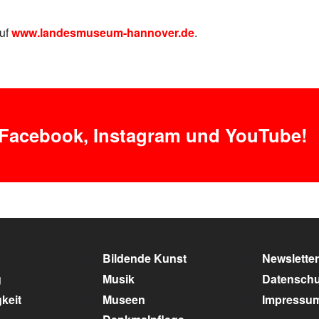
uf
www.landesmuseum-hannover.de
.
 Facebook, Instagram und YouTube!
Bildende Kunst
Newsletter
g
Musik
Datenschu
keit
Museen
Impressu