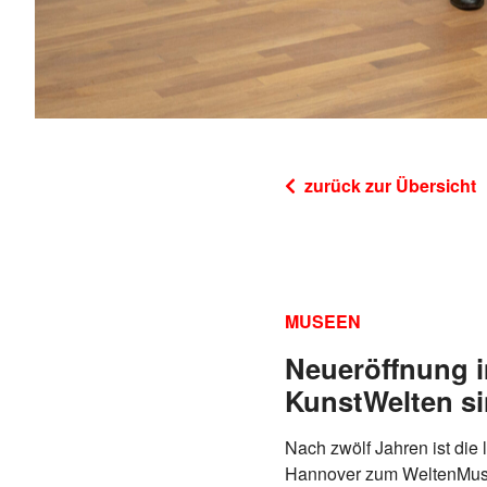
zurück zur Übersicht
MUSEEN
Neueröffnung 
KunstWelten si
Nach zwölf Jahren ist di
Hannover zum WeltenMuseu