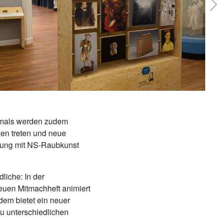
Ne
stmals werden zudem
den treten und neue
igung mit NS-Raubkunst
liche: In der
euen Mitmachheft animiert
dem bietet ein neuer
u unterschiedlichen