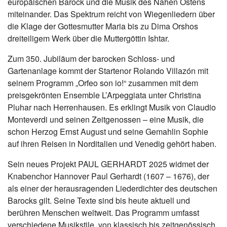
europäischen Barock und die Musik des Nahen Ostens
miteinander. Das Spektrum reicht von Wiegenliedern über
die Klage der Gottesmutter Maria bis zu Dima Orshos
dreiteiligem Werk über die Muttergöttin Ishtar.
Zum 350. Jubiläum der barocken Schloss- und
Gartenanlage kommt der Startenor Rolando Villazón mit
seinem Programm „Orfeo son io!“ zusammen mit dem
preisgekrönten Ensemble L’Arpeggiata unter Christina
Pluhar nach Herrenhausen. Es erklingt Musik von Claudio
Monteverdi und seinen Zeitgenossen – eine Musik, die
schon Herzog Ernst August und seine Gemahlin Sophie
auf ihren Reisen in Norditalien und Venedig gehört haben.
Sein neues Projekt PAUL GERHARDT 2025 widmet der
Knabenchor Hannover Paul Gerhardt (1607 – 1676), der
als einer der herausragenden Liederdichter des deutschen
Barocks gilt. Seine Texte sind bis heute aktuell und
berühren Menschen weltweit. Das Programm umfasst
verschiedene Musikstile, von klassisch bis zeitgenössisch,