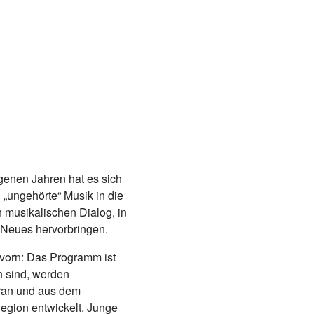
genen Jahren hat es sich
 „ungehörte“ Musik in die
n musikalischen Dialog, in
s Neues hervorbringen.
h vorn: Das Programm ist
n sind, werden
Iran und aus dem
egion entwickelt. Junge