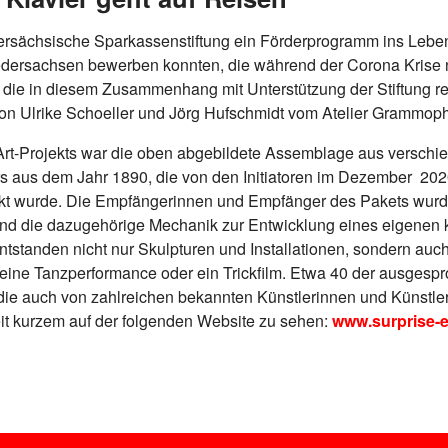
ersächsische Sparkassenstiftung ein Förderprogramm ins Leben 
Niedersachsen bewerben konnten, die während der Corona Krise
 die in diesem Zusammenhang mit Unterstützung der Stiftung rea
n Ulrike Schoeller und Jörg Hufschmidt vom Atelier Grammop
rt-Projekts war die oben abgebildete Assemblage aus verschie
rs aus dem Jahr 1890, die von den Initiatoren im Dezember 202
ckt wurde. Die Empfängerinnen und Empfänger des Pakets wurd
und die dazugehörige Mechanik zur Entwicklung eines eigenen 
ntstanden nicht nur Skulpturen und Installationen, sondern au
 eine Tanzperformance oder ein Trickfilm. Etwa 40 der ausgespr
ie auch von zahlreichen bekannten Künstlerinnen und Künstle
eit kurzem auf der folgenden Website zu sehen:
www.surprise-e