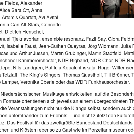
he Fields, Alexander
Alice Sara Ott, Anna
Artemis Quartett, Avi Avital,
on a Can All-Stars, Concerto
t, Dietrich Henschel,
uel Tjeknavorian, ensemble resonanz, Fazil Say, Giora Feidman
vit, Isabelle Faust, Jean-Guihen Queyras, Jörg Widmann, Julia F
cas und Arthur Jussen, Martin Grubinger, Martin Stadtfeld, Mat
ünchener Kammerorchester, NDR Bigband, NDR Chor, NDR Ra
 Liepe, Nils Landgren, Patricia Kopatchinskaja, Roger Willemsen
Tetzlaff, The King’s Singers, Thomas Quasthoff, Till Brönner, Ti
 Lemper, Veronika Eberle oder das WDR Funkhausorchester.
e Niedersächsischen Musiktage entwickelten, auf die Besonderh
 Formate orientierten sich jeweils an einem übergeordneten T
ie Veranstaltungen nicht nur die Klänge selbst, sondern auch
en untereinander zum Erlebnis – und nicht zuletzt den kulture
z. Das Festival für das zweitgrößte Bundesland Deutschlands 
rchen und Klöstern ebenso zu Gast wie im Porzellanmuseum oder