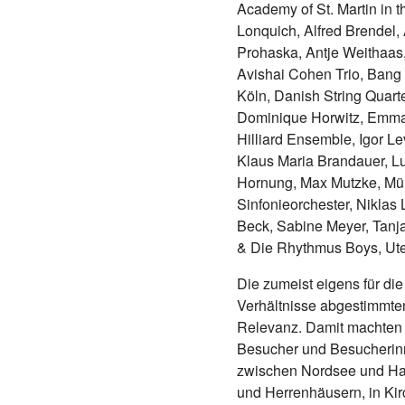
Academy of St. Martin in t
Lonquich, Alfred Brendel, 
Prohaska, Antje Weithaas, 
Avishai Cohen Trio, Bang 
Köln, Danish String Quarte
Dominique Horwitz, Emman
Hilliard Ensemble, Igor Le
Klaus Maria Brandauer, Lu
Hornung, Max Mutzke, M
Sinfonieorchester, Niklas
Beck, Sabine Meyer, Tanja 
& Die Rhythmus Boys, Ute
Die zumeist eigens für di
Verhältnisse abgestimmten
Relevanz. Damit machten d
Besucher und Besucherinn
zwischen Nordsee und Har
und Herrenhäusern, in Ki