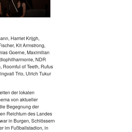
n, Harriet Krijgh,
ischer, Kit Armstrong,
thias Goerne, Maximilian
diophilharmonie, NDR
, Roomful of Teeth, Rufus
ngvall Trio, Ulrich Tukur
eiten der lokalen
hema von aktueller
 die Begegnung der
llen Reichtum des Landes
war in Burgen, Schlössern
 im Fußballstadion, in