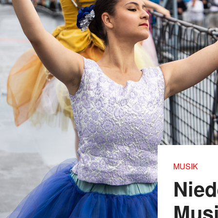
MUSIK
Nied
Musi