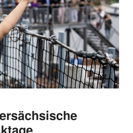
Next
ersächsische
ktage