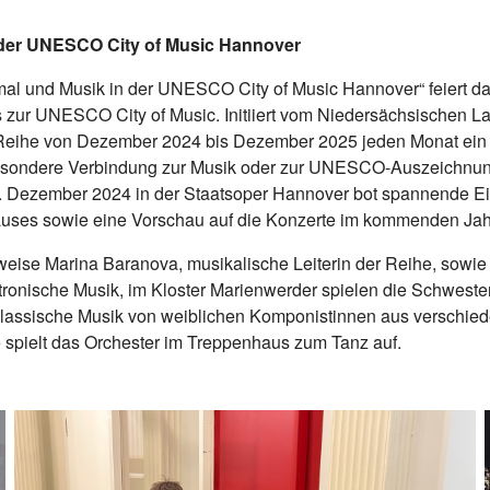
der UNESCO City of Music Hannover
al und Musik in der UNESCO City of Music Hannover“ feiert da
zur UNESCO City of Music. Initiiert vom Niedersächsischen L
e Reihe von Dezember 2024 bis Dezember 2025 jeden Monat ein
esondere Verbindung zur Musik oder zur UNESCO-Auszeichnun
. Dezember 2024 in der Staatsoper Hannover bot spannende Einb
Hauses sowie eine Vorschau auf die Konzerte im kommenden Jah
weise Marina Baranova, musikalische Leiterin der Reihe, sowi
tronische Musik, im Kloster Marienwerder spielen die Schweste
 klassische Musik von weiblichen Komponistinnen aus verschie
spielt das Orchester im Treppenhaus zum Tanz auf.