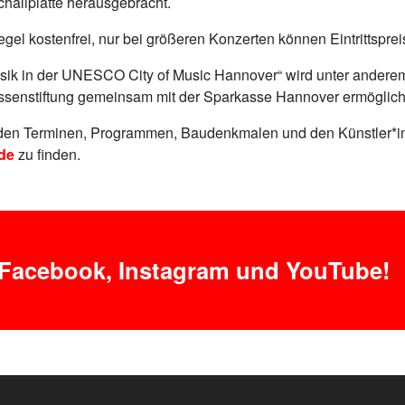
challplatte herausgebracht.
egel kostenfrei, nur bei größeren Konzerten können Eintrittsprei
ik in der UNESCO City of Music Hannover“ wird unter anderem
senstiftung gemeinsam mit der Sparkasse Hannover ermöglich
 den Terminen, Programmen, Baudenkmalen und den Künstler*in
de
zu finden.
 Facebook, Instagram und YouTube!