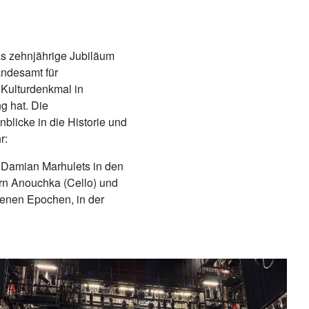
s zehnjährige Jubiläum
andesamt für
 Kulturdenkmal in
g hat. Die
licke in die Historie und
r:
e Damian Marhulets in den
rn Anouchka (Cello) und
denen Epochen, in der