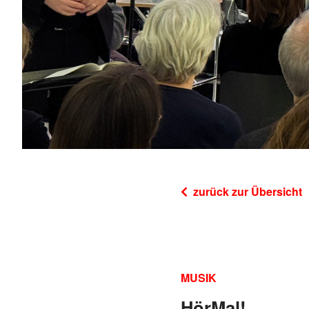
zurück zur Übersicht
MUSIK
HörMal!