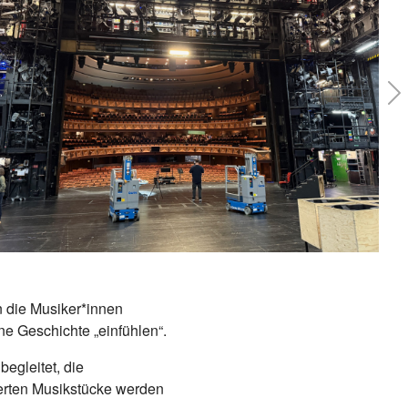
Ne
 die Musiker*innen
e Geschichte „einfühlen“.
begleitet, die
erten Musikstücke werden