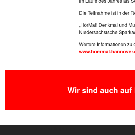
im Laufe des Jahres als S
Die Teilnahme ist in der R
„HörMal! Denkmal und Mus
Niedersächsische Sparkas
Weitere Informationen zu
www.hoermal-hannover.
Wir sind auch auf
unser Kulturpartner: