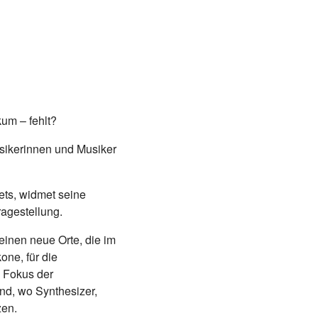
kum – fehlt?
sikerinnen und Musiker
ts, widmet seine
ragestellung.
einen neue Orte, die im
one, für die
 Fokus der
nd, wo Synthesizer,
zen.