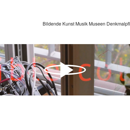
Bildende Kunst
Musik
Museen
Denkmalpf
m auf den eigentlichen Inhalt zuzugreifen, klicken Sie auf den Button u
weitergegeben werden.
Inhalt entsperren
Weitere Informationen